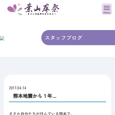
ホーム
会社概要
選ばれる理由
スタッフブログ
スタッフ紹介
よくある質問
すみれ(斎場・費用)
ファミリーホールすみれ(斎場・費用)
ヴィオラ
2017.04.14
熊本地震から１年…
ご葬儀の流れ
生花・供物のご注文
まさか自分たちが住んでいる熊本で、