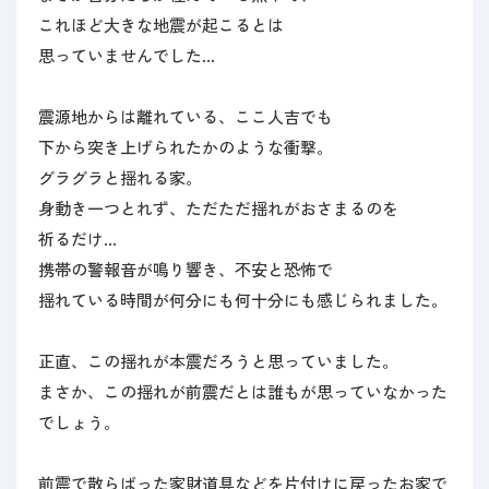
会員制度・特典
これほど大きな地震が起こるとは
思っていませんでした…
無料相談窓口
お急ぎの方へ
震源地からは離れている、ここ人吉でも
下から突き上げられたかのような衝撃。
グラグラと揺れる家。
身動き一つとれず、ただただ揺れがおさまるのを
祈るだけ…
携帯の警報音が鳴り響き、不安と恐怖で
揺れている時間が何分にも何十分にも感じられました。
正直、この揺れが本震だろうと思っていました。
まさか、この揺れが前震だとは誰もが思っていなかった
でしょう。
前震で散らばった家財道具などを片付けに戻ったお家で