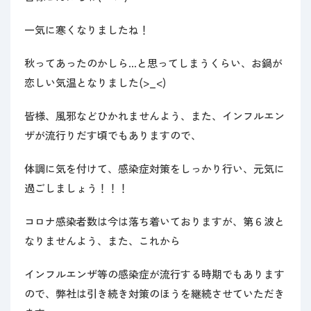
会員制度・特典
一気に寒くなりましたね！
無料相談窓口
秋ってあったのかしら…と思ってしまうくらい、お鍋が
お急ぎの方へ
恋しい気温となりました(>_<)
皆様、風邪などひかれませんよう、また、インフルエン
ザが流行りだす頃でもありますので、
体調に気を付けて、感染症対策をしっかり行い、元気に
過ごしましょう！！！
コロナ感染者数は今は落ち着いておりますが、第６波と
なりませんよう、また、これから
インフルエンザ等の感染症が流行する時期でもあります
ので、弊社は引き続き対策のほうを継続させていただき