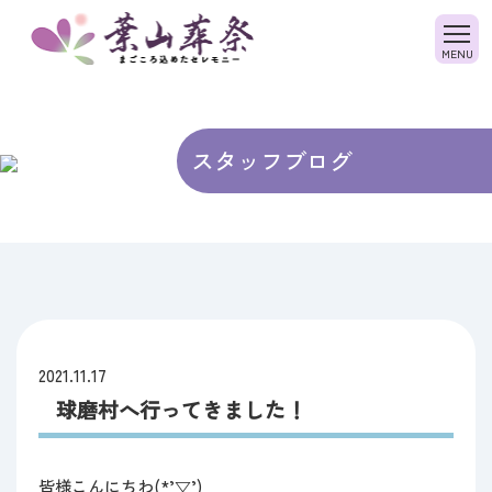
ホーム
会社概要
選ばれる理由
スタッフブログ
スタッフ紹介
よくある質問
すみれ(斎場・費用)
ファミリーホールすみれ(斎場・費用)
ヴィオラ
2021.11.17
球磨村へ行ってきました！
ご葬儀の流れ
生花・供物のご注文
皆様こんにちわ(*’▽’)